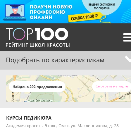
T
n
РЕЙТИНГ ШКОЛ КРАСОТЫ
Подобрать по характеристикам
Смотреть на карте
Найдено 202 предложения
КУРСЫ ПЕДИКЮРА
Академия красоты Эколь, Омск, ул. Масленникова, д. 28