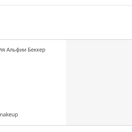
ля Альфии Беккер
rmakeup