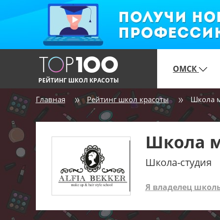
ОМСК
РЕЙТИНГ ШКОЛ КРАСОТЫ
Главная
Рейтинг школ красоты
Школа м
Школа м
Школа-студия
Я владелец школ